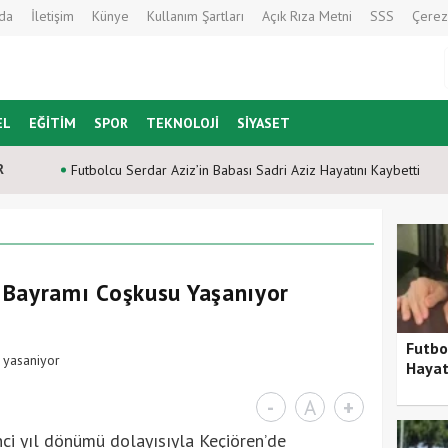
da
İletişim
Künye
Kullanım Şartları
Açık Rıza Metni
SSS
Çerez
EL
EĞİTİM
SPOR
TEKNOLOJİ
SİYASET
R
Futbolcu Serdar Aziz’in Babası Sadri Aziz Hayatını Kaybetti
 Bayramı Coşkusu Yaşanıyor
Futbo
Hayat
-
A
+
ci yıl dönümü dolayısıyla Keçiören’de