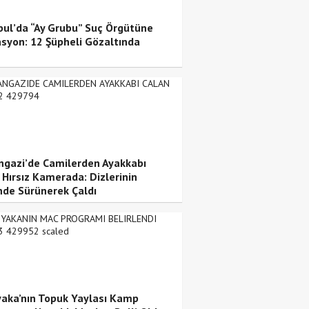
bul’da “Ay Grubu” Suç Örgütüne
syon: 12 Şüpheli Gözaltında
ngazi’de Camilerden Ayakkabı
 Hırsız Kamerada: Dizlerinin
nde Sürünerek Çaldı
yaka’nın Topuk Yaylası Kamp