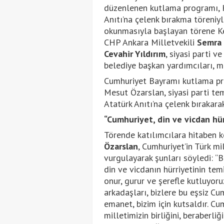
düzenlenen kutlama programı, K
Anıtı’na çelenk bırakma töreniyl
okunmasıyla başlayan törene K
CHP Ankara Milletvekili
Semra 
Cevahir Yıldırım
, siyasi parti v
belediye başkan yardımcıları, me
Cumhuriyet Bayramı kutlama pr
Mesut Özarslan, siyasi parti tem
Atatürk Anıtı’na çelenk bırakara
“Cumhuriyet, din ve vicdan hür
Törende katılımcılara hitaben
Özarslan
, Cumhuriyet’in Türk m
vurgulayarak şunları söyledi: 
din ve vicdanın hürriyetinin tem
onur, gurur ve şerefle kutluyor
arkadaşları, bizlere bu eşsiz Cu
emanet, bizim için kutsaldır. Cu
milletimizin birliğini, beraberliğ