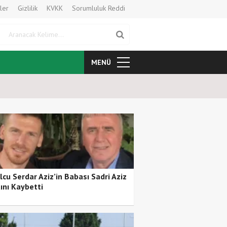
ler
Gizlilik
KVKK
Sorumluluk Reddi
Aranacak Kelime
MENÜ
Samsunspor’da Yeni Sezon Hazı
lcu Serdar Aziz’in Babası Sadri Aziz
ını Kaybetti