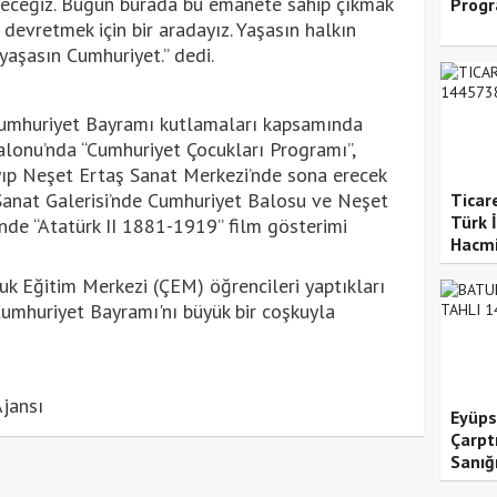
eceğiz. Bugün burada bu emanete sahip çıkmak
Progr
devretmek için bir aradayız. Yaşasın halkın
yaşasın Cumhuriyet.” dedi.
Cumhuriyet Bayramı kutlamaları kapsamında
alonu’nda “Cumhuriyet Çocukları Programı”,
ıp Neşet Ertaş Sanat Merkezi’nde sona erecek
anat Galerisi’nde Cumhuriyet Balosu ve Neşet
Ticar
Türk İ
nde “Atatürk II 1881-1919” film gösterimi
Hacmi
k Eğitim Merkezi (ÇEM) öğrencileri yaptıkları
Cumhuriyet Bayramı'nı büyük bir coşkuyla
jansı
Eyüps
Çarpt
Sanığ