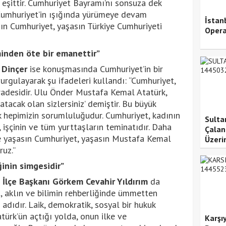
 eşittir. Cumhuriyet Bayramı’nı sonsuza dek
 Cumhuriyet’in ışığında yürümeye devam
İstan
sın Cumhuriyet, yaşasın Türkiye Cumhuriyeti
Opera
inden öte bir emanettir”
 Dinçer
ise konuşmasında Cumhuriyet’in bir
rgulayarak şu ifadeleri kullandı: “Cumhuriyet,
iradesidir. Ulu Önder Mustafa Kemal Atatürk,
atacak olan sizlersiniz’ demiştir. Bu büyük
hepimizin sorumluluğudur. Cumhuriyet, kadının
Sulta
, işçinin ve tüm yurttaşların teminatıdır. Daha
Çalan
ikte yaşasın Cumhuriyet, yaşasın Mustafa Kemal
Üzeri
ruz.”
inin simgesidir”
 İlçe Başkanı Görkem Cevahir Yıldırım
da
, aklın ve bilimin rehberliğinde ümmetten
 adıdır. Laik, demokratik, sosyal bir hukuk
türk’ün açtığı yolda, onun ilke ve
Karşı