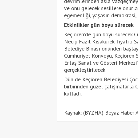
devrimlerinden asla vazgeçmey
ve onu gelecek nesillere onurla 
egemenliği, yaşasın demokrasi, 
Etkinlikler gün boyu sürecek
Keçiören’de gün boyu sürecek 
Necip Fazıl Kısakürek Tiyatro S
Belediye Binası önünden başlay
Cumhuriyet Konvoyu, Keçiören S
Ertaş Sanat ve Gösteri Merkezi’
gerçekleştirilecek.
Dün de Keçiören Belediyesi Çocu
birbirinden güzel çalışmalarla 
kutladı.
Kaynak: (BYZHA) Beyaz Haber A