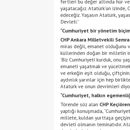
fertleri bu değer altında hür ve
yaşatacağız. Atatürk’ün izinde,
edeceğiz. Yaşasın Atatürk, yaşa
Devleti.”
“Cumhuriyet bir yönetim biçim
CHP Ankara Milletvekili Semra
miras değil, emanet olduğunu vu
küllerinden doğan bir milletin 
‘Biz Cumhuriyeti kurduk, onu yaş
emaneti yaşatmak ve yüceltmek 
ve erkeğin eşit olduğu, çiftçinin
aydınlık yarınlar için hep birl
Atatürk ve onun devrimleri diyo
“Cumhuriyet, halkın egemenliğ
Törende söz alan
CHP Keçiören
yaptığı konuşmada, “Cumhuriyet
millete, kuldan yurttaşa geçişin
devleti olmanın teminatıdır. Ata