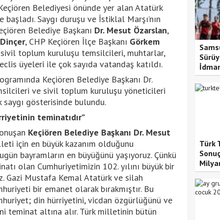
eçiören Belediyesi önünde yer alan Atatürk
e başladı. Saygı duruşu ve İstiklal Marşı’nın
eçiören Belediye Başkanı
Dr. Mesut Özarslan
,
Dinçer
, CHP Keçiören İlçe Başkanı
Görkem
Samsu
e sivil toplum kuruluşu temsilcileri, muhtarlar,
Sürüy
clis üyeleri ile çok sayıda vatandaş katıldı.
İdma
ogramında Keçiören Belediye Başkanı Dr.
silcileri ve sivil toplum kuruluşu yöneticileri
k saygı gösterisinde bulundu.
riyetinin teminatıdır”
 konuşan
Keçiören Belediye Başkanı Dr. Mesut
illeti için en büyük kazanım olduğunu
Türk 
Sonuçl
“Bugün bayramların en büyüğünü yaşıyoruz. Çünkü
Milyar
inatı olan Cumhuriyetimizin 102. yılını büyük bir
uz. Gazi Mustafa Kemal Atatürk ve silah
mhuriyeti bir emanet olarak bırakmıştır. Bu
mhuriyet; din hürriyetini, vicdan özgürlüğünü ve
ini teminat altına alır. Türk milletinin bütün