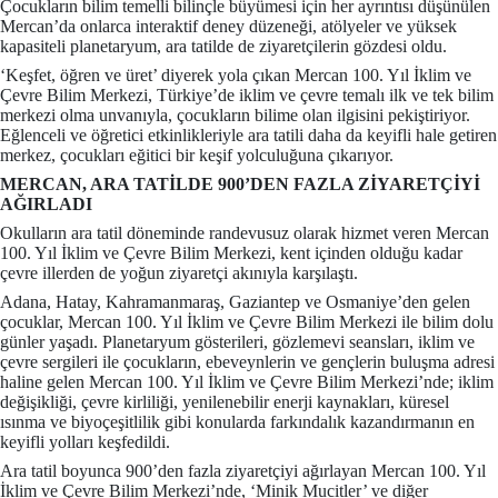
Çocukların bilim temelli bilinçle büyümesi için her ayrıntısı düşünülen
Mercan’da onlarca interaktif deney düzeneği, atölyeler ve yüksek
kapasiteli planetaryum, ara tatilde de ziyaretçilerin gözdesi oldu.
‘Keşfet, öğren ve üret’ diyerek yola çıkan Mercan 100. Yıl İklim ve
Çevre Bilim Merkezi, Türkiye’de iklim ve çevre temalı ilk ve tek bilim
merkezi olma unvanıyla, çocukların bilime olan ilgisini pekiştiriyor.
Eğlenceli ve öğretici etkinlikleriyle ara tatili daha da keyifli hale getiren
merkez, çocukları eğitici bir keşif yolculuğuna çıkarıyor.
MERCAN, ARA TATİLDE 900’DEN FAZLA ZİYARETÇİYİ
AĞIRLADI
Okulların ara tatil döneminde randevusuz olarak hizmet veren Mercan
100. Yıl İklim ve Çevre Bilim Merkezi, kent içinden olduğu kadar
çevre illerden de yoğun ziyaretçi akınıyla karşılaştı.
Adana, Hatay, Kahramanmaraş, Gaziantep ve Osmaniye’den gelen
çocuklar, Mercan 100. Yıl İklim ve Çevre Bilim Merkezi ile bilim dolu
günler yaşadı. Planetaryum gösterileri, gözlemevi seansları, iklim ve
çevre sergileri ile çocukların, ebeveynlerin ve gençlerin buluşma adresi
haline gelen Mercan 100. Yıl İklim ve Çevre Bilim Merkezi’nde; iklim
değişikliği, çevre kirliliği, yenilenebilir enerji kaynakları, küresel
ısınma ve biyoçeşitlilik gibi konularda farkındalık kazandırmanın en
keyifli yolları keşfedildi.
Ara tatil boyunca 900’den fazla ziyaretçiyi ağırlayan Mercan 100. Yıl
İklim ve Çevre Bilim Merkezi’nde, ‘Minik Mucitler’ ve diğer