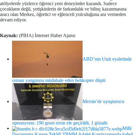
atölyelerde yüzlerce öğrenci yeni deneyimler kazandı. Sadece
çocukların değil, yetişkinlerin de farkındalık ve bilinç kazanmasına
aracı olan Merkez, öğretici ve eğlenceli yolculuğuna ara vermeden
devam ediyor.
Kaynak:
(PİHA) İnternet Haber Ajansı
ABD’nin Utah eyaletinde
orman yangınına müdahale eden helikopter düştü
Mersin’de uyuşturucu
operasyonu: 190 gram eroin ele geçirildi, 1 gözaltı
Milli
Dayanışma Kanun Teklifi TBMM Adalet Komisyonunda kabul