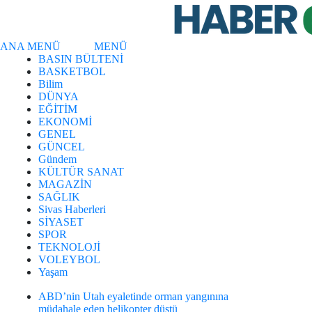
ANA MENÜ
MENÜ
BASIN BÜLTENİ
BASKETBOL
Bilim
DÜNYA
EĞİTİM
EKONOMİ
GENEL
GÜNCEL
Gündem
KÜLTÜR SANAT
MAGAZİN
SAĞLIK
Sivas Haberleri
SİYASET
SPOR
TEKNOLOJİ
VOLEYBOL
Yaşam
ABD’nin Utah eyaletinde orman yangınına
müdahale eden helikopter düştü